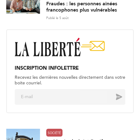
Fraudes : les personnes ainées
francophones plus vulnérables
Publié le 5 août
INSCRIPTION INFOLETTRE
Recevez les dernières nouvelles directement dans votre
boite courriel.
E
Envoyer
m
a
i
l
*
SOCIÉTÉ