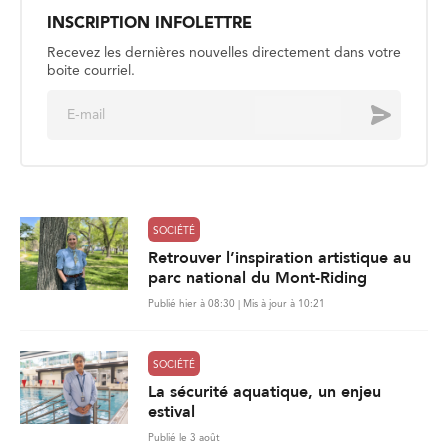
INSCRIPTION INFOLETTRE
Recevez les dernières nouvelles directement dans votre
boite courriel.
E
Envoyer
m
a
i
l
*
SOCIÉTÉ
Retrouver l’inspiration artistique au
parc national du Mont-Riding
Publié hier à 08:30 | Mis à jour à 10:21
SOCIÉTÉ
La sécurité aquatique, un enjeu
estival
Publié le 3 août