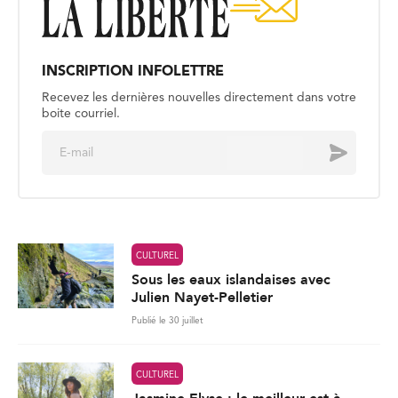
INSCRIPTION INFOLETTRE
Recevez les dernières nouvelles directement dans votre
boite courriel.
E
Envoyer
m
a
i
l
*
CULTUREL
Sous les eaux islandaises avec
Julien Nayet-Pelletier
Publié le 30 juillet
CULTUREL