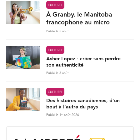
CULTUREL
À Granby, le Manitoba
francophone au micro
Publié le 5 août
CULTUREL
Asher Lopez : créer sans perdre
son authenticité
Publié le 3 août
CULTUREL
Des histoires canadiennes, d’un
bout à l’autre du pays
er
Publié le 1
août 2026