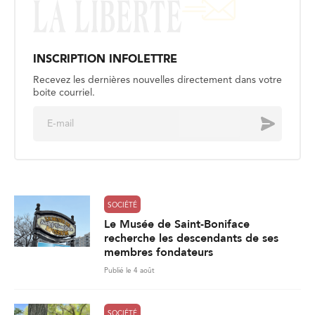
INSCRIPTION INFOLETTRE
Recevez les dernières nouvelles directement dans votre
boite courriel.
E
Envoyer
m
a
i
l
*
SOCIÉTÉ
Le Musée de Saint-Boniface
recherche les descendants de ses
membres fondateurs
Publié le 4 août
SOCIÉTÉ