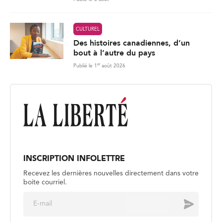
CULTUREL
Des histoires canadiennes, d’un
bout à l’autre du pays
er
Publié le 1
août 2026
INSCRIPTION INFOLETTRE
Recevez les dernières nouvelles directement dans votre
boite courriel.
E
Envoyer
m
a
i
l