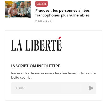
SOCIÉTÉ
Fraudes : les personnes ainées
francophones plus vulnérables
Publié le 5 août
INSCRIPTION INFOLETTRE
Recevez les dernières nouvelles directement dans votre
boite courriel.
E
Envoyer
m
a
i
l
*