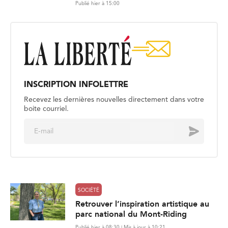
Publié hier à 15:00
INSCRIPTION INFOLETTRE
Recevez les dernières nouvelles directement dans votre
boite courriel.
E
Envoyer
m
a
i
l
*
SOCIÉTÉ
Retrouver l’inspiration artistique au
parc national du Mont-Riding
Publié hier à 08:30 | Mis à jour à 10:21