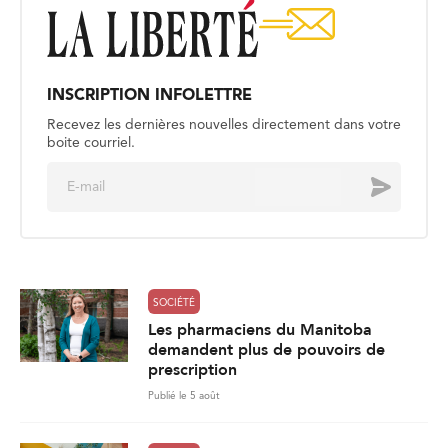
INSCRIPTION INFOLETTRE
Recevez les dernières nouvelles directement dans votre
boite courriel.
E
Envoyer
m
a
i
l
*
SOCIÉTÉ
Les pharmaciens du Manitoba
demandent plus de pouvoirs de
prescription
Publié le 5 août