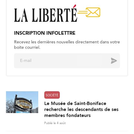
INSCRIPTION INFOLETTRE
Recevez les dernières nouvelles directement dans votre
boite courriel.
E
Envoyer
m
a
i
l
*
SOCIÉTÉ
Le Musée de Saint-Boniface
recherche les descendants de ses
membres fondateurs
Publié le 4 août