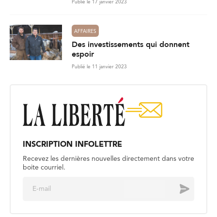
Publié le 17 janvier 2023
AFFAIRES
Des investissements qui donnent
espoir
Publié le 11 janvier 2023
INSCRIPTION INFOLETTRE
Recevez les dernières nouvelles directement dans votre
boite courriel.
E
Envoyer
m
a
i
l