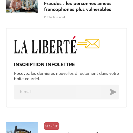
Fraudes : les personnes ainées
francophones plus vulnérables
Publié le 5 août
INSCRIPTION INFOLETTRE
Recevez les dernières nouvelles directement dans votre
boite courriel.
E
Envoyer
m
a
i
l
*
SOCIÉTÉ