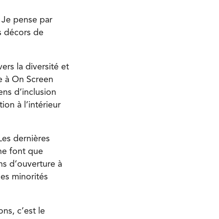
. Je pense par
s décors de
ers la diversité et
te à On Screen
ens d’inclusion
on à l’intérieur
 Les dernières
 ne font que
ns d’ouverture à
les minorités
ns, c’est le