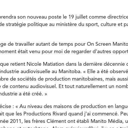
prendra son nouveau poste le 19 juillet comme directric
de stratégie politique au ministère du sport, culture et p
ilège de travailler autant de temps pour On Screen Manit
oment était venu pour moi de regarder d’autres opport
 que retient Nicole Matiation dans la dernière décennie d
’industrie audiovisuelle au Manitoba. « Elle a été obser
bre de sociétés de production manitobaines, mais auss
 de contenu audiovisuel. Et tout naturellement un nom
ndustrie a été créé. »
précise : « Au niveau des maisons de production en langu
vait que les Productions Rivard quand j’ai commencé. Pe
nnée 2011, les frères Clément ont établi Manito Média,