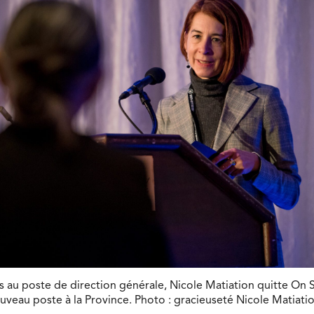
s au poste de direction générale, Nicole Matiation quitte On
veau poste à la Province. Photo : gracieuseté Nicole Matiatio