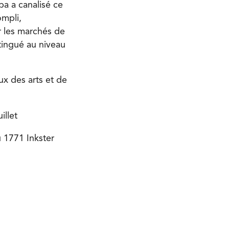
a a canalisé ce
ompli,
 les marchés de
tingué au niveau
ux des arts et de
illet
u 1771 Inkster