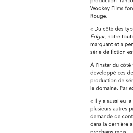
production francop
Wookey Films fon
Rouge.
« Du côté des typ
Edgar
, notre tout
marquant et a per
série de fiction e
À l’instar du côt
développé ces der
production de sér
le domaine. Par e
« Il y a aussi eu 
plusieurs autres p
demande de conten
dans la dernière 
prochains mois.