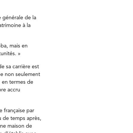
e générale de la
atrimoine à la
oba, mais en
unités. »
e sa carrière est
vée non seulement
i en termes de
bre accru
e française par
u de temps après,
 une maison de