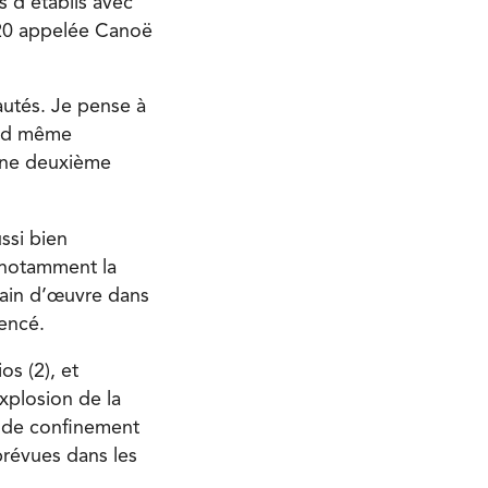
s d’établis avec
20 appelée Canoë
autés. Je pense à
uand même
 une deuxième
ssi bien
e notamment la
main d’œuvre dans
encé.
os (2), et
explosion de la
s de confinement
prévues dans les