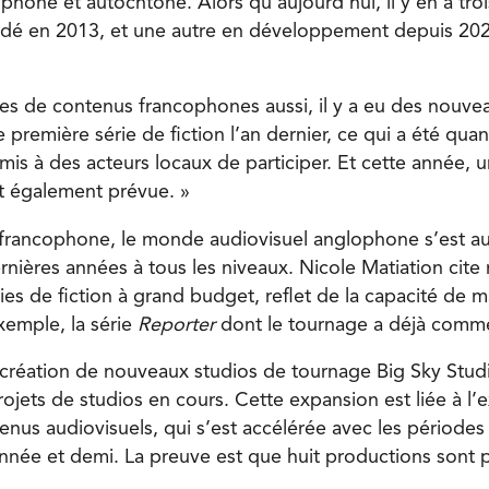
hone et autochtone. Alors qu’aujourd’hui, il y en a troi
dé en 2013, et une autre en développement depuis 20
es de contenus francophones aussi, il y a eu des nouve
e première série de fiction l’an dernier, ce qui a été q
mis à des acteurs locaux de participer. Et cette année,
st également prévue. »
é francophone, le monde audiovisuel anglophone s’est au
nières années à tous les niveaux. Nicole Matiation cit
ies de fiction à grand budget, reflet de la capacité de 
xemple, la série
Reporter
dont le tournage a déjà comm
la création de nouveaux studios de tournage Big Sky Studi
rojets de studios en cours. Cette expansion est liée à l’
us audiovisuels, qui s’est accélérée avec les période
année et demi. La preuve est que huit productions sont 