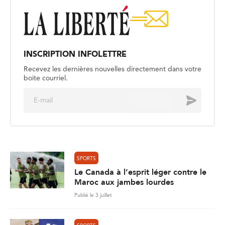
INSCRIPTION INFOLETTRE
Recevez les dernières nouvelles directement dans votre
boite courriel.
E
Envoyer
m
a
i
l
*
SPORTS
Le Canada à l’esprit léger contre le
Maroc aux jambes lourdes
Publié le 3 juillet