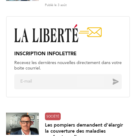
Publié le 3 août
INSCRIPTION INFOLETTRE
Recevez les dernières nouvelles directement dans votre
boite courriel.
E
Envoyer
m
a
i
l
*
SOCIÉTÉ
Les pompiers demandent d’élargir
la couverture des maladies