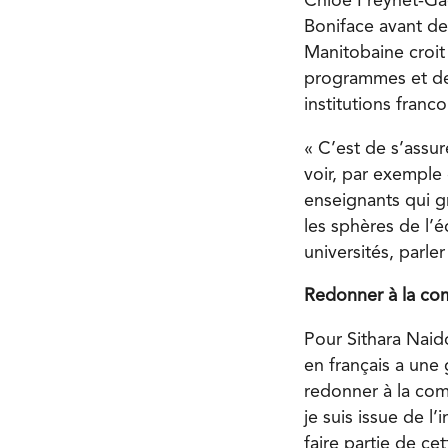
Chloé Freynet-Gag
Boniface avant de
Manitobaine croit 
programmes et des
institutions fran
« C’est de s’assu
voir, par exemple
enseignants qui g
les sphères de l’é
universités, parler
Redonner à la c
Pour Sithara Naid
en français a une 
redonner à la com
je suis issue de l
faire partie de c