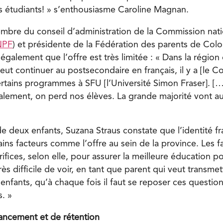
s étudiants! » s’enthousiasme Caroline Magnan.
mbre du conseil d’administration de la Commission nati
NPF
) et présidente de la Fédération des parents de Col
t également que l’offre est très limitée : « Dans la régio
eut continuer au postsecondaire en français, il y a [le Co
tains programmes à SFU [l’Université Simon Fraser]. […] 
calement, on perd nos élèves. La grande majorité vont au
 deux enfants, Suzana Straus constate que l’identité 
ains facteurs comme l’offre au sein de la province. Les f
crifices, selon elle, pour assurer la meilleure éducation p
rès difficile de voir, en tant que parent qui veut transmet
 enfants, qu’à chaque fois il faut se reposer ces question
s. »
ancement et de rétention