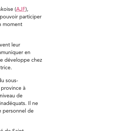
koise (
AJF
),
pouvoir participer
 un moment
vent leur
ommuniquer en
i se développe chez
trice.
du sous-
 province à
 niveau de
inadéquats. Il ne
de personnel de