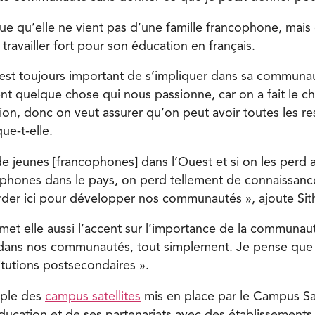
que qu’elle ne vient pas d’une famille francophone, mais
ravailler fort pour son éducation en français.
est toujours important de s’impliquer dans sa communa
ent quelque chose qui nous passionne, car on a fait le c
tion, donc on veut assurer qu’on peut avoir toutes les r
ue-t-elle.
 de jeunes [francophones] dans l’Ouest et si on les perd 
cophones dans le pays, on perd tellement de connaissanc
rder ici pour développer nos communautés », ajoute Sit
et elle aussi l’accent sur l’importance de la communaut
 dans nos communautés, tout simplement. Je pense que 
itutions postsecondaires ».
mple des
campus satellites
mis en place par le Campus Sa
ducation et de ses partenariats avec des établissement