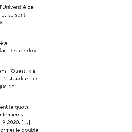
l’Université de
lles se sont
ts
iète
acultés de droit
ns l’Ouest, « à
 C’est-à-dire que
que de
ent le quota
nfirmières
19-2020. […]
 former le double,