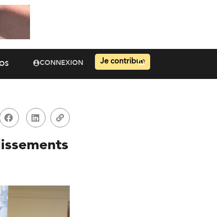
Je contribue
CONNEXION
OS
lissements