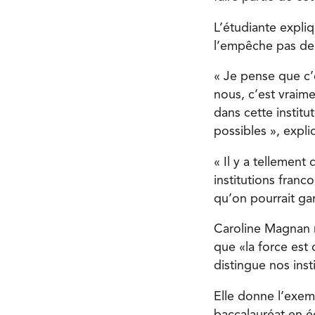
L’étudiante expli
l’empêche pas de t
« Je pense que c’
nous, c’est vraim
dans cette institu
possibles », expliq
« Il y a tellement
institutions fran
qu’on pourrait ga
Caroline Magnan m
que «la force est
distingue nos inst
Elle donne l’exe
baccalauréat en é