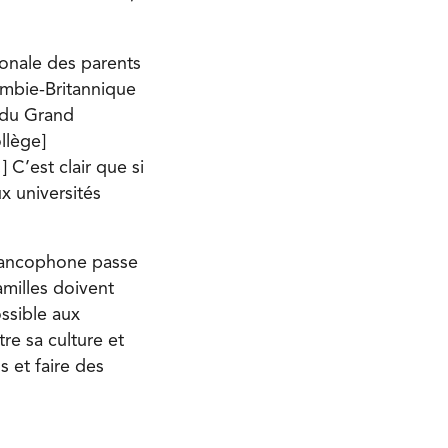
onale des parents
ombie-Britannique
n du Grand
llège]
C’est clair que si
x universités
francophone passe
amilles doivent
ossible aux
tre sa culture et
s et faire des