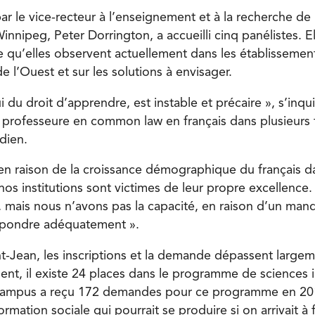
ar le vice-recteur à l’enseignement et à la recherche de 
innipeg, Peter Dorrington, a accueilli cinq panélistes. E
 qu’elles observent actuellement dans les établissemen
 l’Ouest et sur les solutions à envisager.
ui du droit d’apprendre, est instable et précaire », s’inqu
professeure en common law en français dans plusieurs f
dien.
’en raison de la croissance démographique du français da
nos institutions sont victimes de leur propre excellence.
, mais nous n’avons pas la capacité, en raison d’un man
répondre adéquatement ».
-Jean, les inscriptions et la demande dépassent largem
t, il existe 24 places dans le programme de sciences i
e campus a reçu 172 demandes pour ce programme en 20
ormation sociale qui pourrait se produire si on arrivait à