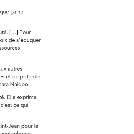
 que ça ne
uté. […] Pour
hoix de s’éduquer
essources
aux autres
es et de potentiel
hara Naidoo.
é. Elle exprime
c’est ce qui
int-Jean pour le
s anglophones