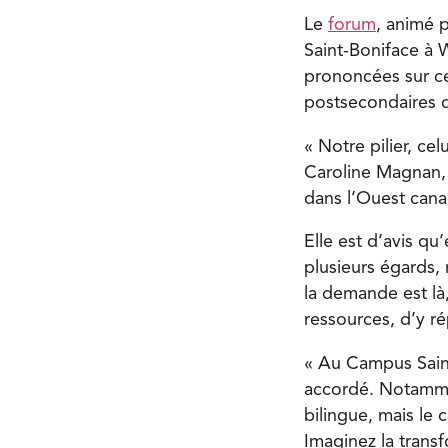
Le
forum
, animé p
Saint-Boniface à W
prononcées sur ce
postsecondaires de
« Notre pilier, cel
Caroline Magnan, 
dans l’Ouest cana
Elle est d’avis qu
plusieurs égards, 
la demande est là
ressources, d’y 
« Au Campus Saint
accordé. Notammen
bilingue, mais l
Imaginez la transf