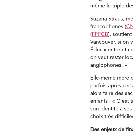
même le triple de
Suzana Straus, me
francophones (
C
(
FPFCB
), soutien
Vancouver, si on v
Éducacentre et cer
on veut rester lo
anglophones. »
Elle-même mère de
parfois après cert
alors faire des sa
enfants : « C’est t
son identité à ses
choix très difficile
Des enjeux de fin