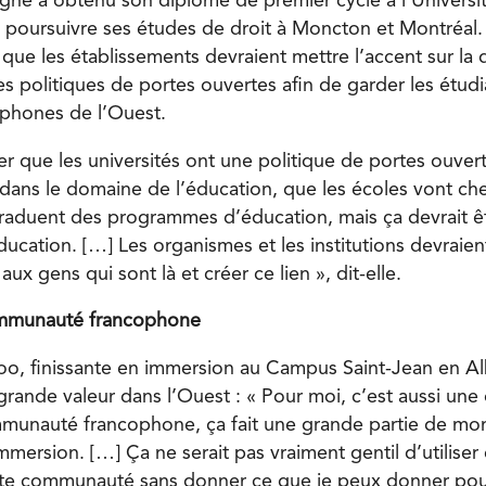
né a obtenu son diplôme de premier cycle à l’Universit
 poursuivre ses études de droit à Moncton et Montréal.
que les établissements devraient mettre l’accent sur la 
 politiques de portes ouvertes afin de garder les étudi
cophones de l’Ouest.
rer que les universités ont une politique de portes ouve
 dans le domaine de l’éducation, que les écoles vont che
raduent des programmes d’éducation, mais ça devrait ê
ducation. […] Les organismes et les institutions devraient
 aux gens qui sont là et créer ce lien », dit-elle.
ommunauté francophone
oo, finissante en immersion au Campus Saint-Jean en Alb
grande valeur dans l’Ouest : « Pour moi, c’est aussi une
munauté francophone, ça fait une grande partie de mon
’immersion. […] Ça ne serait pas vraiment gentil d’utiliser
ette communauté sans donner ce que je peux donner pour