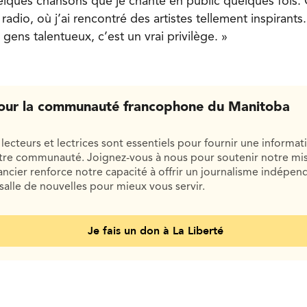
ques chansons que je chante en public quelques fois. 
radio, où j’ai rencontré des artistes tellement inspirant
ens talentueux, c’est un vrai privilège. »
our la communauté francophone du Manitoba
lecteurs et lectrices sont essentiels pour fournir une informat
otre communauté. Joignez-vous à nous pour soutenir notre mis
cier renforce notre capacité à offrir un journalisme indépend
salle de nouvelles pour mieux vous servir.
Je fais un don à La Liberté