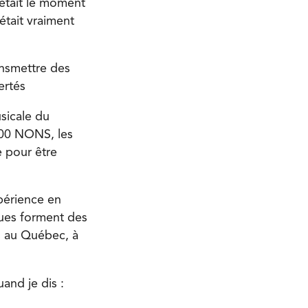
’était le moment
’était vraiment
ansmettre des
ertés
usicale du
100 NONS, les
e pour être
xpérience en
ques forment des
s au Québec, à
and je dis :