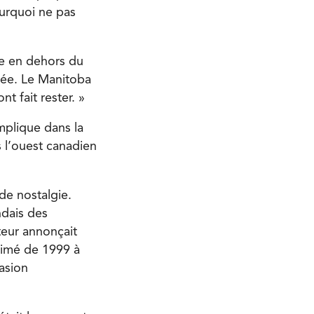
ourquoi ne pas
ie en dehors du
née. Le Manitoba
t fait rester. »
implique dans la
s l’ouest canadien
de nostalgie.
endais des
teur annonçait
 animé de 1999 à
casion