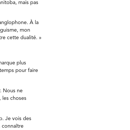
anitoba, mais pas
 anglophone. À la
inguisme, mon
re cette dualité. »
marque plus
temps pour faire
r. Nous ne
, les choses
p. Je vois des
à connaître