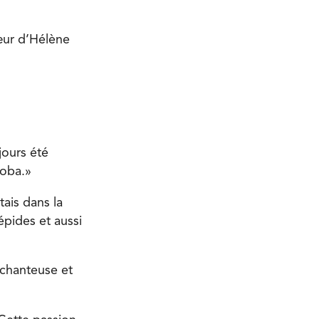
œur d’Hélène
jours été
toba.»
ais dans la
épides et aussi
 chanteuse et