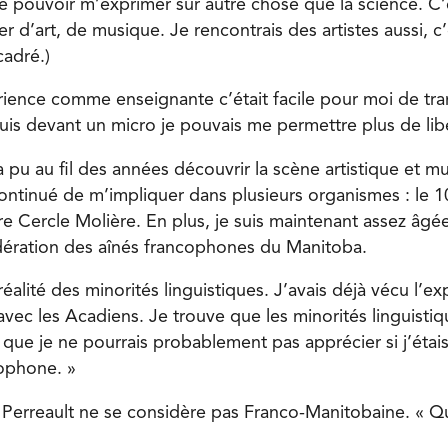
 de pouvoir m’exprimer sur autre chose que la science. C
er d’art, de musique. Je rencontrais des artistes aussi, c
cadré.)
ence comme enseignante c’était facile pour moi de tr
puis devant un micro je pouvais me permettre plus de lib
 pu au fil des années découvrir la scène artistique et m
continué de m’impliquer dans plusieurs organismes : le 
re Cercle Molière. En plus, je suis maintenant assez âgé
ération des aînés francophones du Manitoba.
 réalité des minorités linguistiques. J’avais déjà vécu l’e
vec les Acadiens. Je trouve que les minorités linguisti
que je ne pourrais probablement pas apprécier si j’étai
ophone. »
 Perreault ne se considère pas Franco-Manitobaine. « Qu