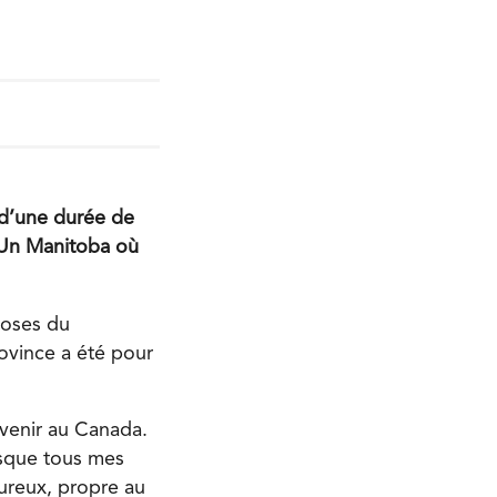
 d’une durée de
. Un Manitoba où
hoses du
rovince a été pour
evenir au Canada.
isque tous mes
eureux, propre au