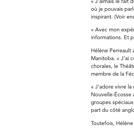
« J’aimais le fait
où je pouvais parl
inspirant. (Voir en
« Avec mon expéri
informations. Et 
Hélène Perreault a
Manitoba. « J’ai 
chorales, le Théât
membre de la Féd
« J’adore vivre la
Nouvelle-Écosse a
groupes spéciaux 
part du côté angl
Toutefois, Hélène