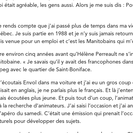
 était agréable, les gens aussi. Alors je me suis dis : P
me rends compte que j’ai passé plus de temps dans ma v
ec. Je suis partie en 1988 et je n’y suis jamais retour
is venue pour un emploi et c’est les Manitobains qui m’on
ndre environ cinq années avant qu’Hélène Perreault ne s’
tobaine. « Je savais qu’il y avait des francophones dan
peg avec le quartier de Saint-Boniface.
’écoutais Envol dans ma voiture et j’ai eu un gros coup 
sait en anglais, je ne parlais plus le français. Et là j’ent
ais écoutées plus jeune. Et puis tout d’un coup, l’anima
 à la recherche d’animateurs. J’ai saisi l’occasion et j’ai
l’apéro du samedi. C’était une émission qui prenait l’oc
urels pour développer des sujets.