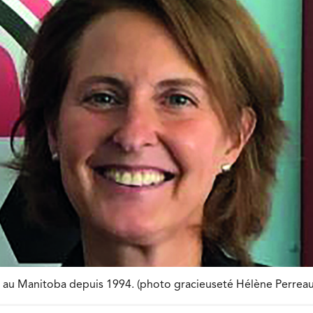
t au Manitoba depuis 1994. (photo gracieuseté Hélène Perreau