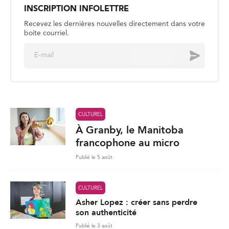
INSCRIPTION INFOLETTRE
Recevez les dernières nouvelles directement dans votre
boite courriel.
E
Envoyer
m
a
i
l
*
CULTUREL
À Granby, le Manitoba
francophone au micro
Publié le 5 août
CULTUREL
Asher Lopez : créer sans perdre
son authenticité
Publié le 3 août