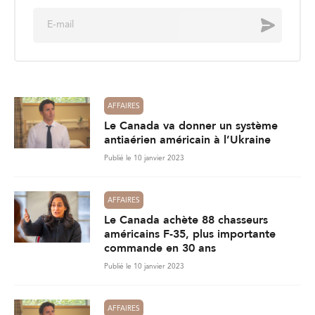
E
Envoyer
m
a
i
l
*
AFFAIRES
Le Canada va donner un système
antiaérien américain à l’Ukraine
Publié le 10 janvier 2023
AFFAIRES
Le Canada achète 88 chasseurs
américains F-35, plus importante
commande en 30 ans
Publié le 10 janvier 2023
AFFAIRES