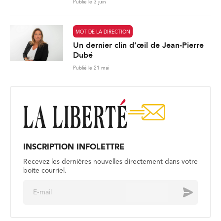
Publié le 3 juin
MOT DE LA DIRECTION
Un dernier clin d’œil de Jean-Pierre
Dubé
Publié le 21 mai
INSCRIPTION INFOLETTRE
Recevez les dernières nouvelles directement dans votre
boite courriel.
E
Envoyer
m
a
i
l