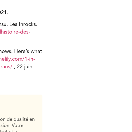
,
021.
ns». Les Inrocks.
histoire-des-
shows. Here’s what
elily.com/1-in-
eans/
, 22 juin
ion de qualité en
sion. Votre
ant et à