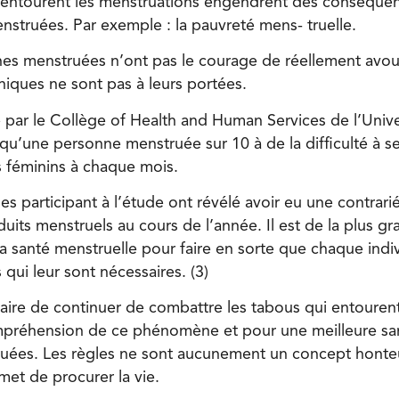
 entourent les menstruations engendrent des conséquenc
truées. Par exemple : la pauvreté mens- truelle.
es menstruées n’ont pas le courage de réellement avou
niques ne sont pas à leurs portées.
 par le Collège of Health and Human Services de l’Unive
’une personne menstruée sur 10 à de la difficulté à s
s féminins à chaque mois.
participant à l’étude ont révélé avoir eu une contrarié
uits menstruels au cours de l’année. Il est de la plus 
la santé menstruelle pour faire en sorte que chaque indiv
 qui leur sont nécessaires. (3)
saire de continuer de combattre les tabous qui entourent
préhension de ce phénomène et pour une meilleure san
ées. Les règles ne sont aucunement un concept honte
met de procurer la vie.