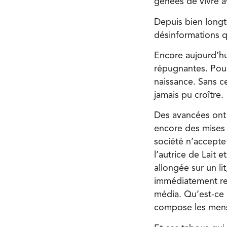
gênées de vivre a
Depuis bien longte
désinformations q
Encore aujourd’hui
répugnantes. Pour
naissance. Sans ce
jamais pu croître.
Des avancées ont
encore des mises a
société n’accept
l’autrice de Lait 
allongée sur un l
immédiatement reti
média. Qu’est-ce
compose les mens