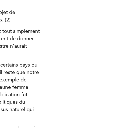
bjet de
. (2)
nt tout simplement
ttent de donner
stre n’aurait
 certains pays ou
il reste que notre
l’exemple de
e jeune femme
blication fut
olitiques du
sus naturel qui