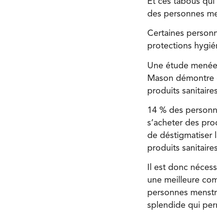
Et ces tabous qui
des personnes mens
Certaines personn
protections hygié
Une étude menée
Mason démontre qu
produits sanitaire
14 % des personnes 
s’acheter des prod
de déstigmatiser 
produits sanitaires
Il est donc néces
une meilleure com
personnes menstru
splendide qui per