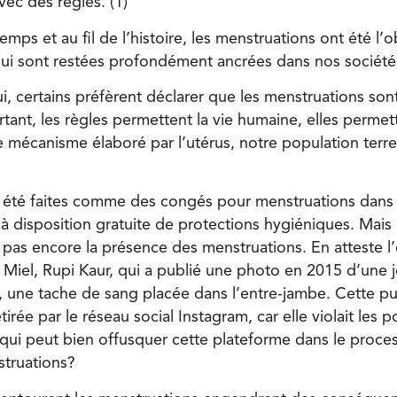
vec des règles. (1)
mps et au fil de l’histoire, les menstruations ont été l’o
ui sont restées profondément ancrées dans nos sociétés
, certains préfèrent déclarer que les menstruations so
tant, les règles permettent la vie humaine, elles perme
 mécanisme élaboré par l’utérus, notre population terre
 été faites comme des congés pour menstruations dans
̀ disposition gratuite de protections hygiéniques. Mais 
e pas encore la présence des menstruations. En atteste 
et Miel, Rupi Kaur, qui a publié une photo en 2015 d’un
it, une tache de sang placée dans l’entre-jambe. Cette pu
rée par le réseau social Instagram, car elle violait les p
 qui peut bien offusquer cette plateforme dans le proces
truations?