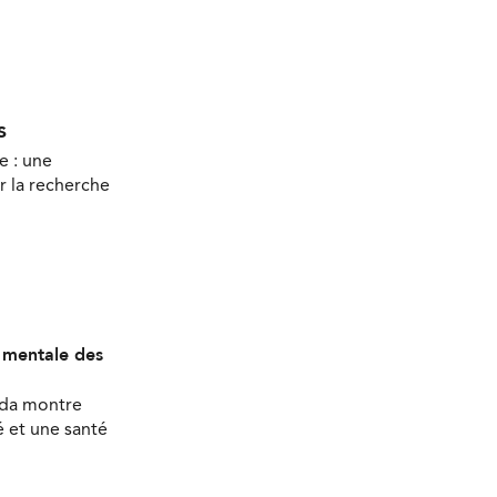
s
e : une
r la recherche
é mentale des
ada montre
 et une santé