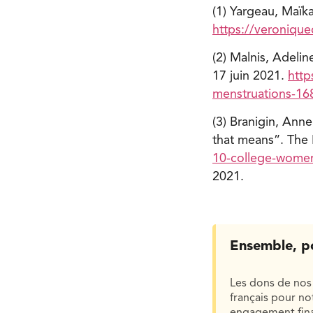
(1) Yargeau, Maïk
https://veronique
(2) Malnis, Adelin
17 juin 2021.
http
menstruations-16
(3) Branigin, Ann
that means”. The L
10-college-women
2021.
Ensemble, p
Les dons de nos 
français pour n
engagement finan