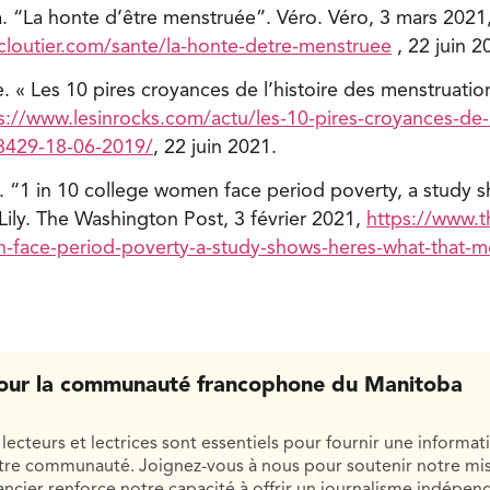
a. “La honte d’être menstruée”. Véro. Véro, 3 mars 2021
cloutier.com/sante/la-honte-detre-menstruee
, 22 juin 2
e. « Les 10 pires croyances de l’histoire des menstruatio
s://www.lesinrocks.com/actu/les-10-pires-croyances-de-l
8429-18-06-2019/
, 22 juin 2021.
e. “1 in 10 college women face period poverty, a study 
ily. The Washington Post, 3 février 2021,
https://www.th
-face-period-poverty-a-study-shows-heres-what-that-m
our la communauté francophone du Manitoba
lecteurs et lectrices sont essentiels pour fournir une informat
otre communauté. Joignez-vous à nous pour soutenir notre mis
cier renforce notre capacité à offrir un journalisme indépend