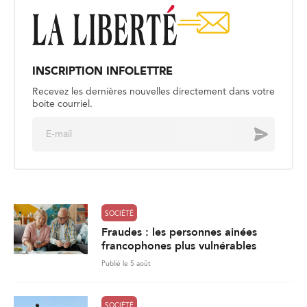
INSCRIPTION INFOLETTRE
Recevez les dernières nouvelles directement dans votre
boite courriel.
E
Envoyer
m
a
i
l
*
SOCIÉTÉ
Fraudes : les personnes ainées
francophones plus vulnérables
Publié le 5 août
SOCIÉTÉ