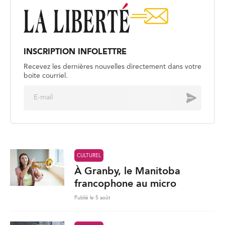
INSCRIPTION INFOLETTRE
Recevez les dernières nouvelles directement dans votre
boite courriel.
E
Envoyer
m
a
i
l
*
CULTUREL
À Granby, le Manitoba
francophone au micro
Publié le 5 août