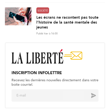
SOCIÉTÉ
Les écrans ne racontent pas toute
l’histoire de la santé mentale des
jeunes
Publié hier à 16:00
INSCRIPTION INFOLETTRE
Recevez les dernières nouvelles directement dans votre
boite courriel.
E
Envoyer
m
a
i
l