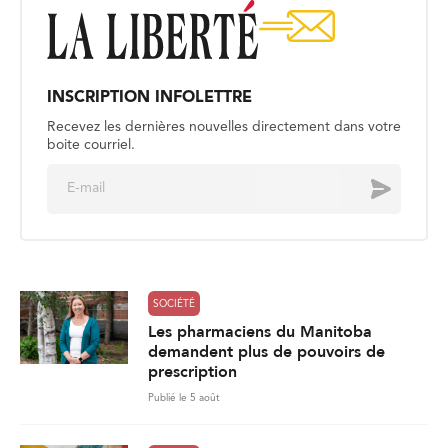
INSCRIPTION INFOLETTRE
Recevez les dernières nouvelles directement dans votre
boite courriel.
E
Envoyer
m
a
i
l
*
SOCIÉTÉ
Les pharmaciens du Manitoba
demandent plus de pouvoirs de
prescription
Publié le 5 août