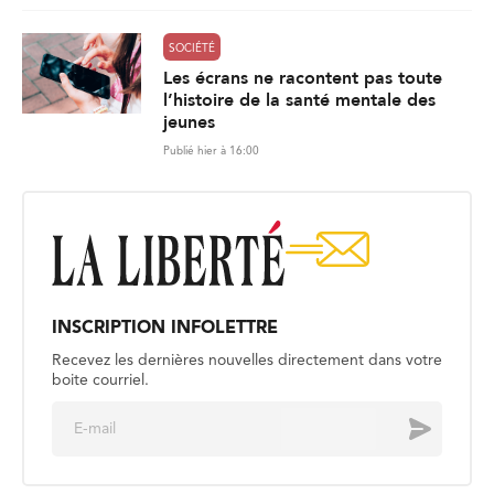
SOCIÉTÉ
Les écrans ne racontent pas toute
l’histoire de la santé mentale des
jeunes
Publié hier à 16:00
INSCRIPTION INFOLETTRE
Recevez les dernières nouvelles directement dans votre
boite courriel.
E
Envoyer
m
a
i
l