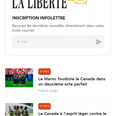
INSCRIPTION INFOLETTRE
Recevez les dernières nouvelles directement dans votre
boite courriel.
E
Envoyer
m
a
i
l
*
SPORTS
Le Maroc foudroie le Canada dans
un deuxième acte parfait
Publié le 4 juillet
SPORTS
Le Canada à l’esprit léger contre le