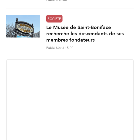
Publié à 12:00
SOCIÉTÉ
Le Musée de Saint-Boniface
recherche les descendants de ses
membres fondateurs
Publié hier à 15:00
INSCRIPTION INFOLETTRE
Recevez les dernières nouvelles directement dans votre
boite courriel.
E
Envoyer
m
a
i