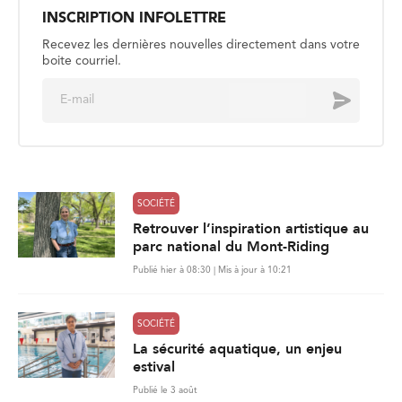
l
*
SOCIÉTÉ
Retrouver l’inspiration artistique au
parc national du Mont-Riding
Publié hier à 08:30 | Mis à jour à 10:21
SOCIÉTÉ
La sécurité aquatique, un enjeu
estival
Publié le 3 août
SOCIÉTÉ
Les pompiers demandent d’élargir
la couverture des maladies
professionnelles
Publié le 31 juillet