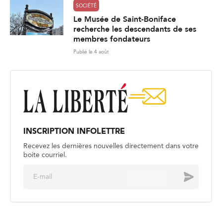
SOCIÉTÉ
Le Musée de Saint-Boniface
recherche les descendants de ses
membres fondateurs
Publié le 4 août
INSCRIPTION INFOLETTRE
Recevez les dernières nouvelles directement dans votre
boite courriel.
E
Envoyer
m
a
i
l
*