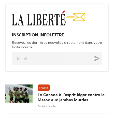
INSCRIPTION INFOLETTRE
Recevez les dernières nouvelles directement dans votre
boite courriel.
E
Envoyer
m
a
i
l
*
SPORTS
Le Canada à l’esprit léger contre le
Maroc aux jambes lourdes
Publié le 3 juillet