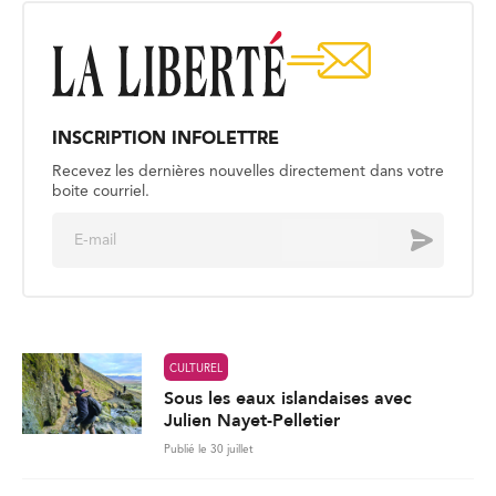
INSCRIPTION INFOLETTRE
Recevez les dernières nouvelles directement dans votre
boite courriel.
E
Envoyer
m
a
i
l
*
CULTUREL
Sous les eaux islandaises avec
Julien Nayet-Pelletier
Publié le 30 juillet