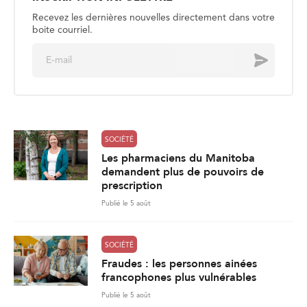
Recevez les dernières nouvelles directement dans votre
boite courriel.
E
Envoyer
m
a
i
l
*
SOCIÉTÉ
Les pharmaciens du Manitoba
demandent plus de pouvoirs de
prescription
Publié le 5 août
SOCIÉTÉ
Fraudes : les personnes ainées
francophones plus vulnérables
Publié le 5 août