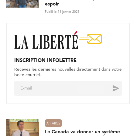
espoir
Publié le 11 janvier 2023
INSCRIPTION INFOLETTRE
Recevez les dernières nouvelles directement dans votre
boite courriel.
E
Envoyer
m
a
i
l
*
AFFAIRES
Le Canada va donner un système