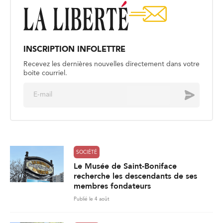
INSCRIPTION INFOLETTRE
Recevez les dernières nouvelles directement dans votre
boite courriel.
E
Envoyer
m
a
i
l
*
SOCIÉTÉ
Le Musée de Saint-Boniface
recherche les descendants de ses
membres fondateurs
Publié le 4 août