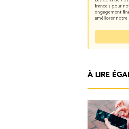
Les dons de nos 
français pour n
engagement finan
améliorer notre 
À LIRE ÉG