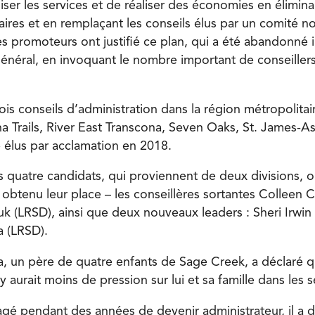
ser les services et de réaliser des économies en éliminan
laires et en remplaçant les conseils élus par un comité 
 promoteurs ont justifié ce plan, qui a été abandonné il
général, en invoquant le nombre important de conseillers
rois conseils d’administration dans la région métropolit
a Trails, River East Transcona, Seven Oaks, St. James-As
 élus par acclamation en 2018.
s quatre candidats, qui proviennent de deux divisions, o
btenu leur place – les conseillères sortantes Colleen 
k (LRSD), ainsi que deux nouveaux leaders : Sheri Irwin
a (LRSD).
, un père de quatre enfants de Sage Creek, a déclaré qu
y aurait moins de pression sur lui et sa famille dans les 
agé pendant des années de devenir administrateur, il a 