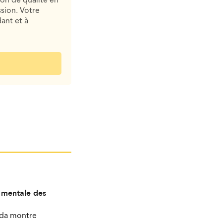
ion de qualité en
sion. Votre
ant et à
é mentale des
ada montre