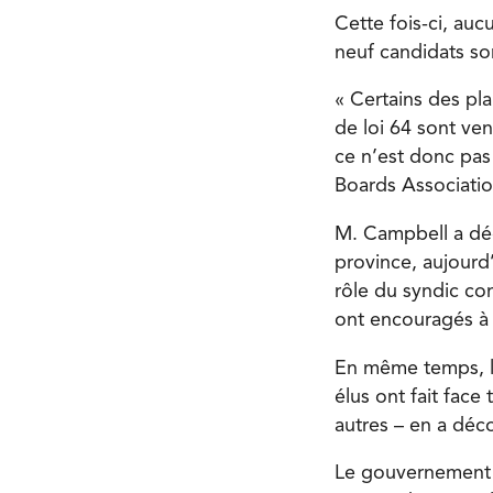
Cette fois-ci, auc
neuf candidats son
« Certains des pla
de loi 64 sont ve
ce n’est donc pas
Boards Association
M. Campbell a déc
province, aujourd’
rôle du syndic co
ont encouragés à
En même temps, le 
élus ont fait face
autres – en a déc
Le gouvernement P