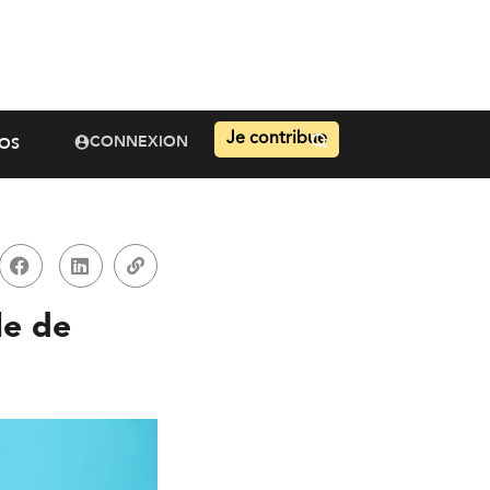
Je contribue
CONNEXION
OS
le de