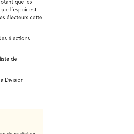
notant que les
que l’espoir est
es électeurs cette
des élections
liste de
la Division