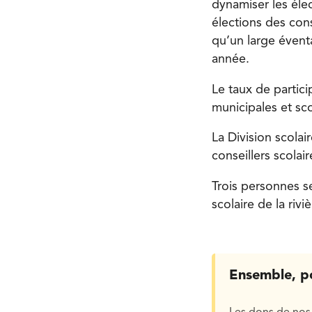
dynamiser les éle
élections des cons
qu’un large éventa
année.
Le taux de partici
municipales et sc
La Division scolai
conseillers scolai
Trois personnes se
scolaire de la riv
Ensemble, p