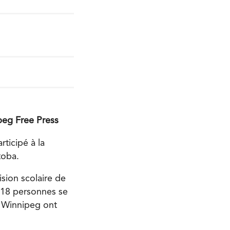
ipeg Free Press
ticipé à la
toba.
ision scolaire de
t 18 personnes se
de Winnipeg ont