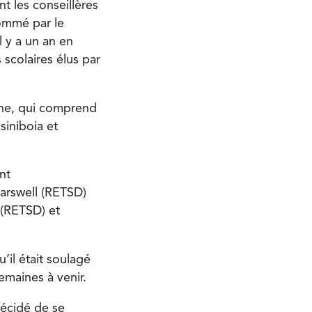
t les conseillères
nommé par le
 y a un an en
 scolaires élus par
aine, qui comprend
siniboia et
nt
Carswell (RETSD)
 (RETSD) et
’il était soulagé
semaines à venir.
décidé de se