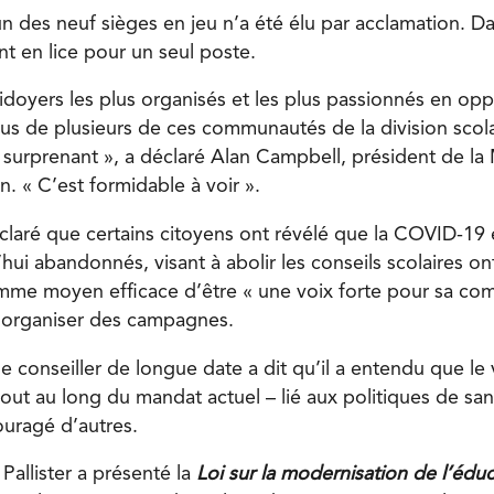
un des neuf sièges en jeu n’a été élu par acclamation. Da
t en lice pour un seul poste.
idoyers les plus organisés et les plus passionnés en opp
nus de plusieurs de ces communautés de la division scol
 surprenant », a déclaré Alan Campbell, président de l
. « C’est formidable à voir ».
laré que certains citoyens ont révélé que la COVID-19 e
hui abandonnés, visant à abolir les conseils scolaires on
mme moyen efficace d’être « une voix forte pour sa co
 organiser des campagnes.
conseiller de longue date a dit qu’il a entendu que le v
 tout au long du mandat actuel – lié aux politiques de sa
ouragé d’autres.
allister a présenté la
Loi sur la modernisation de l’édu