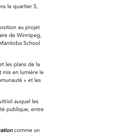
ns le quartier 5,
osition au projet
aire de Winnipeg,
a Manitoba School
t les plans de la
t mis en lumière le
mmunauté » et les
itriol auquel les
nté publique, entre
cation
comme un