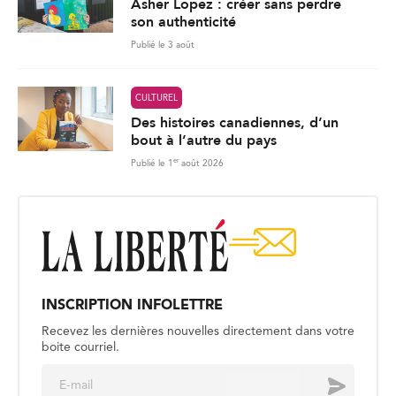
Asher Lopez : créer sans perdre
son authenticité
Publié le 3 août
CULTUREL
Des histoires canadiennes, d’un
bout à l’autre du pays
er
Publié le 1
août 2026
INSCRIPTION INFOLETTRE
Recevez les dernières nouvelles directement dans votre
boite courriel.
E
Envoyer
m