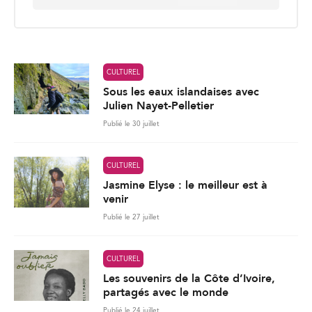
a
i
l
*
CULTUREL
Sous les eaux islandaises avec
Julien Nayet-Pelletier
Publié le 30 juillet
CULTUREL
Jasmine Elyse : le meilleur est à
venir
Publié le 27 juillet
CULTUREL
Les souvenirs de la Côte d’Ivoire,
partagés avec le monde
Publié le 24 juillet