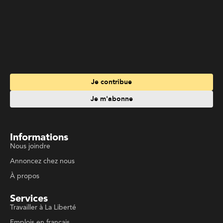
Informations
Nous joindre
Annoncez chez nous
À propos
Services
Travailler à La Liberté
Emplois en français
Archives
Suivez La Liberté
Code de conduite
Politique de confidentialité
Politique de droits d'auteurs