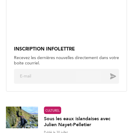
INSCRIPTION INFOLETTRE
Recevez les dernières nouvelles directement dans votre
boite courriel.
E
Envoyer
m
a
i
l
*
CULTUREL
Sous les eaux islandaises avec
Julien Nayet-Pelletier
Publié le 30 juillet
CULTUREL
Jasmine Elyse : le meilleur est à
venir
Publié le 27 juillet