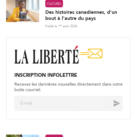
CULTUREL
Des histoires canadiennes, d’un
bout à l’autre du pays
er
Publié le 1
août 2026
INSCRIPTION INFOLETTRE
Recevez les dernières nouvelles directement dans votre
boite courriel.
E
Envoyer
m
a
i
l
*