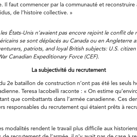
e. Il faut commencer par la communauté et reconstruire à
idus, de l’histoire collective. »
les États-Unis n’avaient pas encore rejoint le conflit de m
éricains se sont déplacés au Canada ou en Angleterre a
turers, patriots, and loyal British subjects: U.S. citizen 
War Canadian Expeditionary Force (CEF).
La subjectivité du recrutement
du 2
e
bataillon de construction n’ont pas été les seuls
nadienne. Teresa Iacobelli raconte : « On estime qu’env
n tant que combattants dans l’armée canadienne. Ces der
ers responsables du recrutement qui étaient prêts à recr
s modalités rendent le travail plus difficile aux historien
 de recrutement de l’armée, il n’y avait pas de case à r