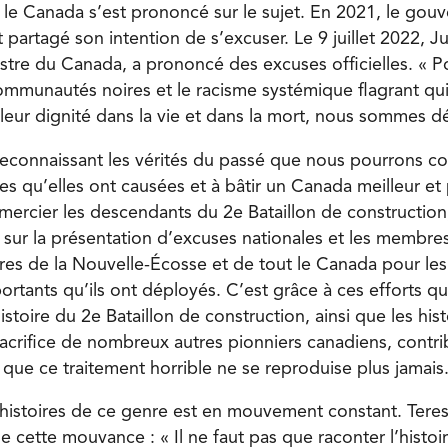
 le Canada s’est prononcé sur le sujet. En 2021, le go
 partagé son intention de s’excuser. Le 9 juillet 2022, J
stre du Canada, a prononcé des excuses officielles. « Po
ommunautés noires et le racisme systémique flagrant qui
ur dignité dans la vie et dans la mort, nous sommes d
reconnaissant les vérités du passé que nous pourrons 
es qu’elles ont causées et à bâtir un Canada meilleur et 
remercier les descendants du 2
e
Bataillon de constructio
f sur la présentation d’excuses nationales et les membre
s de la Nouvelle-Écosse et de tout le Canada pour les 
mportants qu’ils ont déployés. C’est grâce à ces efforts
histoire du 2
e
Bataillon de construction, ainsi que les his
acrifice de nombreux autres pionniers canadiens, contr
que ce traitement horrible ne se reproduise plus jamais.
’histoires de ce genre est en mouvement constant. Teresa
e cette mouvance : « Il ne faut pas que raconter l’histo