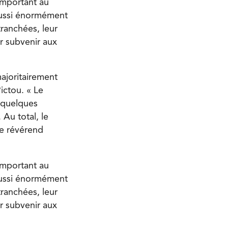
 important au
aussi énormément
tranchées, leur
r subvenir aux
ajoritairement
ictou. « Le
i quelques
 Au total, le
le révérend
 important au
aussi énormément
tranchées, leur
r subvenir aux