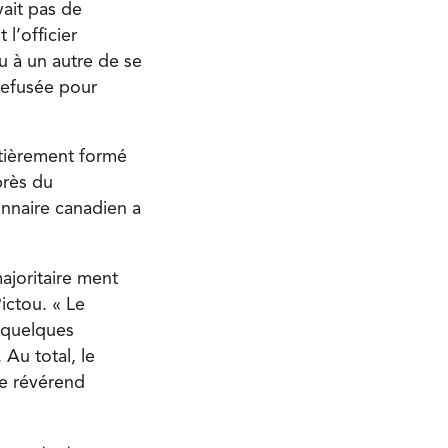
vait pas de
l’officier
u à un autre de se
 refusée pour
ntièrement formé
près du
onnaire canadien a
ajoritaire ment
ictou. « Le
i quelques
 Au total, le
le révérend