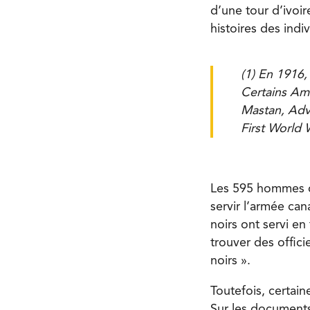
d’une tour d’ivoir
histoires des indiv
(1) En 1916, 
Certains Am
Mastan, Adven
First World 
Les 595 hommes 
servir l’armée ca
noirs ont servi e
trouver des offici
noirs ».
Toutefois, certaine
Sur les documents