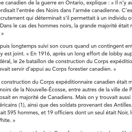
 canadien de la guerre en Ontario, explique : « Il n’y a
rdisait l’entrée des Noirs dans l’armée canadienne. C’est 
rutement qui déterminait s’il permettait à un individu o
. Dans le cas des hommes noirs, la grande majorité était
 »
epuis longtemps suivi son cours quand un contingent e
’y est joint. « En 1916, après un long effort de lobby au
ral, le 2
e
bataillon de construction du Corps expéditi
devait servir d’appui au Corps forestier canadien. »
e construction du Corps expéditionnaire canadien était m
irs de la Nouvelle-Écosse, entre autres de la ville de P
osait en majorité de Canadiens. Mais on y trouvait auss
cains (1), ainsi que des soldats provenant des Antilles.
it 595 hommes, et 19 officiers dont un seul était Noir, 
hite. »