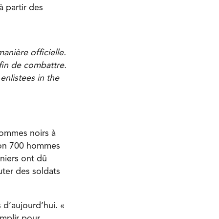
 partir des
anière officielle.
fin de combattre.
enlistees in the
 hommes noirs à
iron 700 hommes
niers ont dû
uter des soldats
s d’aujourd’hui. «
emplir pour