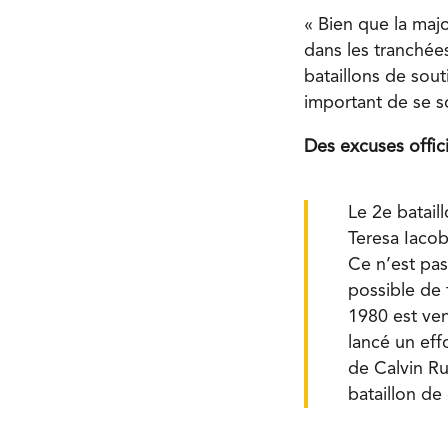
« Bien que la majo
dans les tranchées
bataillons de sout
important de se so
Des excuses offici
Le 2
e
batail
Teresa Iacob
Ce n’est pas
possible de
1980 est ven
lancé un eff
de Calvin R
bataillon de