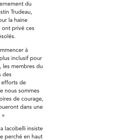
uvernement du
ustin Trudeau,
ur la haine
 ont privé ces
ésolés.
commencer à
plus inclusif pour
n, les membres du
s des
efforts de
 que nous sommes
toires de courage,
ibueront dans une
 »
 Iacobelli insiste
ire perché en haut