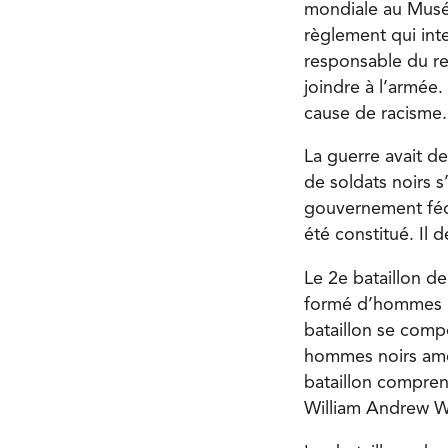
mondiale au Musée
règlement qui inte
responsable du rec
joindre à l’armée
cause de racisme.
La guerre avait d
de soldats noirs s
gouvernement fédé
été constitué. Il 
Le 2
e
bataillon d
formé d’hommes no
bataillon se comp
hommes noirs améri
bataillon comprena
William Andrew W