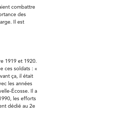
taient combattre
portance des
rge. Il est
re 1919 et 1920.
e ces soldats : «
nt ça, il était
vec les années
elle-Écosse. Il a
990, les efforts
ent dédié au 2
e