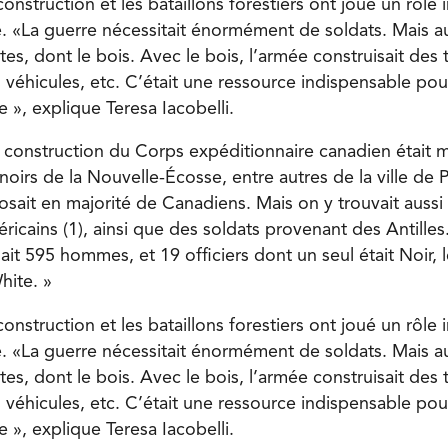
construction et les bataillons forestiers ont joué un rôle
e. «La guerre nécessitait énormément de soldats. Mais 
es, dont le bois. Avec le bois, l’armée construisait des 
 véhicules, etc. C’était une ressource indispensable pou
 », explique Teresa Iacobelli.
e construction du Corps expéditionnaire canadien était m
irs de la Nouvelle-Écosse, entre autres de la ville de P
osait en majorité de Canadiens. Mais on y trouvait auss
cains (1), ainsi que des soldats provenant des Antilles.
it 595 hommes, et 19 officiers dont un seul était Noir, 
hite. »
construction et les bataillons forestiers ont joué un rôle
e. «La guerre nécessitait énormément de soldats. Mais 
es, dont le bois. Avec le bois, l’armée construisait des 
 véhicules, etc. C’était une ressource indispensable pou
 », explique Teresa Iacobelli.