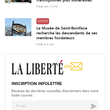
francophones plus vulnérables
Publié hier à 12:00
SOCIÉTÉ
Le Musée de Saint-Boniface
recherche les descendants de ses
membres fondateurs
Publié le 4 août
INSCRIPTION INFOLETTRE
Recevez les dernières nouvelles directement dans votre
boite courriel.
E
Envoyer
m