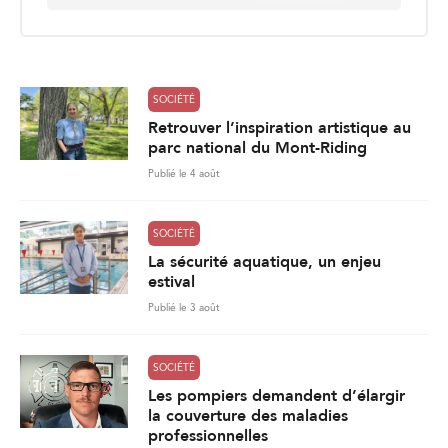
a
i
l
*
SOCIÉTÉ
Retrouver l’inspiration artistique au
parc national du Mont-Riding
Publié le 4 août
SOCIÉTÉ
La sécurité aquatique, un enjeu
estival
Publié le 3 août
SOCIÉTÉ
Les pompiers demandent d’élargir
la couverture des maladies
professionnelles