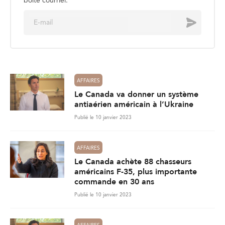
boite courriel.
E
Envoyer
m
a
i
l
*
AFFAIRES
Le Canada va donner un système
antiaérien américain à l’Ukraine
Publié le 10 janvier 2023
AFFAIRES
Le Canada achète 88 chasseurs
américains F-35, plus importante
commande en 30 ans
Publié le 10 janvier 2023