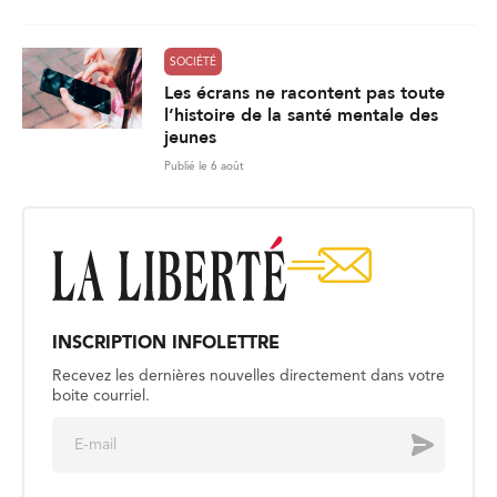
SOCIÉTÉ
Les écrans ne racontent pas toute
l’histoire de la santé mentale des
jeunes
Publié le 6 août
INSCRIPTION INFOLETTRE
Recevez les dernières nouvelles directement dans votre
boite courriel.
E
Envoyer
m
a
i