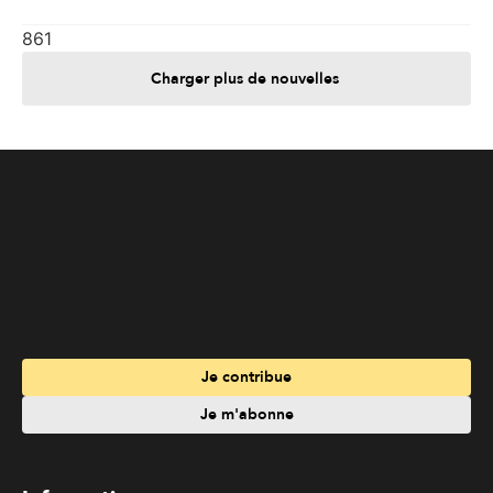
861
Charger plus de nouvelles
Je contribue
Je m'abonne
Informations
Nous joindre
Annoncez chez nous
À propos