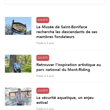
i
l
*
SOCIÉTÉ
Le Musée de Saint-Boniface
recherche les descendants de ses
membres fondateurs
Publié le 4 août
SOCIÉTÉ
Retrouver l’inspiration artistique au
parc national du Mont-Riding
Publié le 4 août
SOCIÉTÉ
La sécurité aquatique, un enjeu
estival
Publié le 3 août