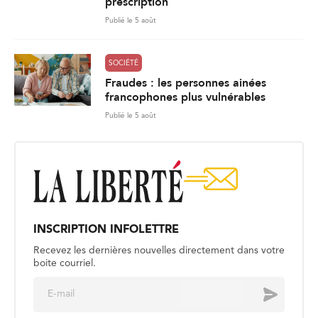
prescription
Publié le 5 août
SOCIÉTÉ
Fraudes : les personnes ainées
francophones plus vulnérables
Publié le 5 août
INSCRIPTION INFOLETTRE
Recevez les dernières nouvelles directement dans votre
boite courriel.
E
Envoyer
m
a