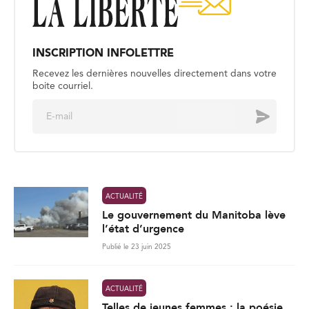
INSCRIPTION INFOLETTRE
Recevez les dernières nouvelles directement dans votre
boite courriel.
E
Envoyer
m
a
i
l
*
ACTUALITÉ
Le gouvernement du Manitoba lève
l’état d’urgence
Publié le 23 juin 2025
ACTUALITÉ
Telles de jeunes femmes : la poésie