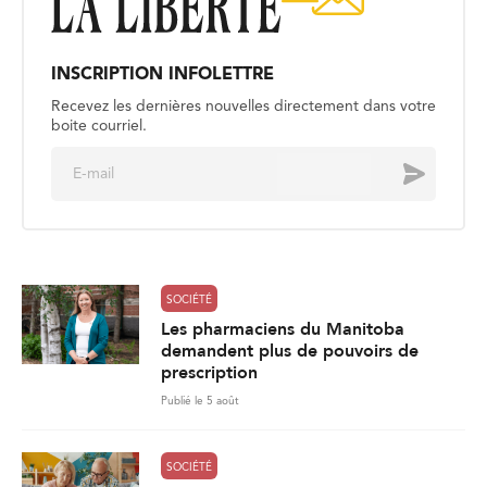
INSCRIPTION INFOLETTRE
Recevez les dernières nouvelles directement dans votre
boite courriel.
E
Envoyer
m
a
i
l
*
SOCIÉTÉ
Les pharmaciens du Manitoba
demandent plus de pouvoirs de
prescription
Publié le 5 août
SOCIÉTÉ