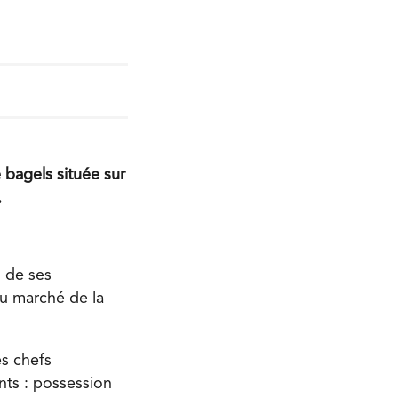
 bagels située sur
.
n de ses
du marché de la
es chefs
nts : possession