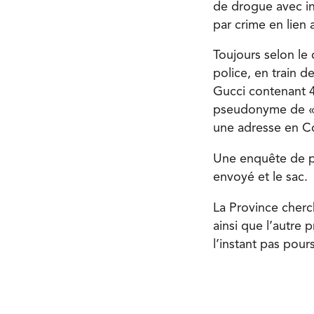
de drogue avec in
par crime en lien
Toujours selon le d
police, en train 
Gucci contenant 45
pseudonyme de « M
une adresse en C
Une enquête de po
envoyé et le sac.
La Province cherch
ainsi que l’autre 
l’instant pas pour