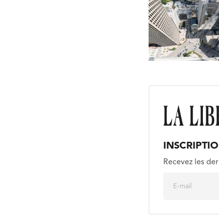
INSCRIPTI
Recevez les der
E
m
a
i
l