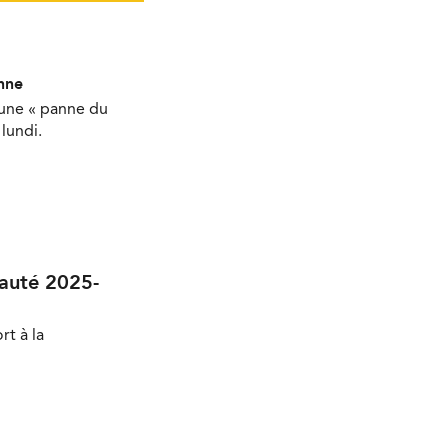
nne
'une « panne du
lundi.
nauté 2025-
rt à la