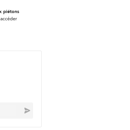
x piétons
d'accéder
Envoyer