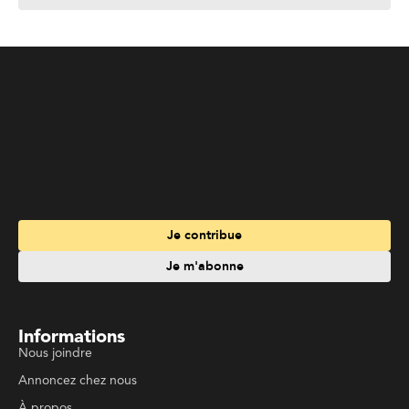
Je m'abonne
Informations
Nous joindre
Annoncez chez nous
À propos
Services
Travailler à La Liberté
Emplois en français
Archives
Suivez La Liberté