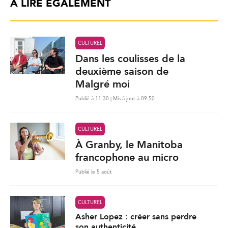
À LIRE ÉGALEMENT
CULTUREL
Dans les coulisses de la
deuxième saison de
Malgré moi
Publié à 11:30 | Mis à jour à 09:50
CULTUREL
À Granby, le Manitoba
francophone au micro
Publié le 5 août
CULTUREL
Asher Lopez : créer sans perdre
son authenticité