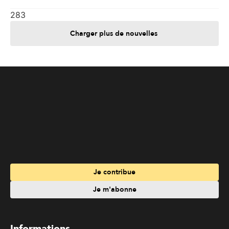
Je contribue
Je m'abonne
Informations
Nous joindre
Annoncez chez nous
À propos
Services
Travailler à La Liberté
Emplois en français
Archives
Suivez La Liberté