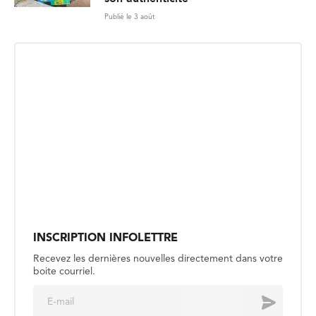
Publié le 3 août
INSCRIPTION INFOLETTRE
Recevez les dernières nouvelles directement dans votre
boite courriel.
E
Envoyer
m
a
i
l
*
CULTUREL
Des histoires canadiennes, d’un
bout à l’autre du pays