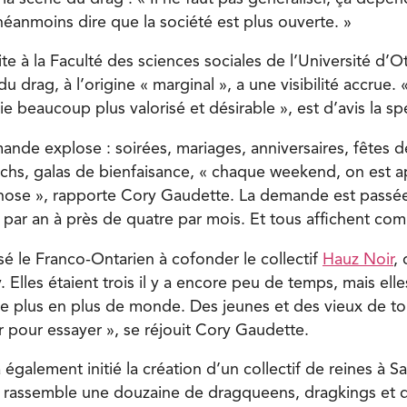
néanmoins dire que la société est plus ouverte. »
e à la Faculté des sciences sociales de l’Université d’Ot
du drag, à l’origine « marginal », a une visibilité accrue
 beaucoup plus valorisé et désirable », est d’avis la spé
ande explose : soirées, mariages, anniversaires, fêtes 
nchs, galas de bienfaisance, « chaque weekend, on est 
hose », rapporte Cory Gaudette. La demande est passé
ar an à près de quatre par mois. Et tous affichent com
é le Franco-Ontarien à cofonder le collectif
Hauz Noir
, 
 Elles étaient trois il y a encore peu de temps, mais ell
 de plus en plus de monde. Des jeunes et des vieux de to
r pour essayer », se réjouit Cory Gaudette.
alement initié la création d’un collectif de reines à Sa
i rassemble une douzaine de dragqueens, dragkings et 