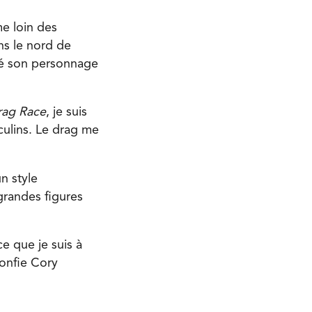
me loin des
ns le nord de
réé son personnage
rag Race
, je suis
sculins. Le drag me
n style
grandes figures
e que je suis à
 confie Cory