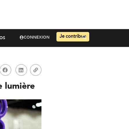
Je contribue
CONNEXION
OS
e lumière