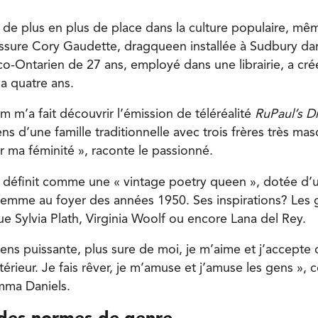
d de plus en plus de place dans la culture populaire, mê
 assure Cory Gaudette, dragqueen installée à Sudbury da
nco-Ontarien de 27 ans, employé dans une librairie, a c
a quatre ans.
m’a fait découvrir l’émission de téléréalité
RuPaul
’
s D
ns d’une famille traditionnelle avec trois frères très ma
 ma féminité », raconte le passionné.
définit comme une « vintage poetry queen », dotée d’u
femme au foyer des années 1950. Ses inspirations? Les 
ue Sylvia Plath, Virginia Woolf ou encore Lana del Rey.
ens puissante, plus sure de moi, je m’aime et j’accepte c
extérieur. Je fais rêver, je m’amuse et j’amuse les gens »,
mma Daniels.