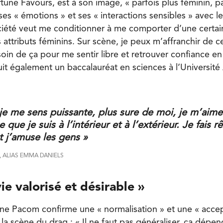
tune Favours, est à son image, « parfois plus féminin, pa
ses « émotions » et ses « interactions sensibles » avec 
ociété veut me conditionner à me comporter d’une certai
 attributs féminins. Sur scène, je peux m’affranchir de 
oin de ça pour me sentir libre et retrouver confiance en
suit également un baccalauréat en sciences à l’Universit
je me sens puissante, plus sure de moi, je m’aime
 que je suis à l’intérieur et à l’extérieur. Je fais rê
 j’amuse les gens »
 ALIAS EMMA DANIELS
e valorisé et dé
sirable
»
ne Pacom confirme une « normalisation » et une « accep
la scène du drag : « Il ne faut pas généraliser, ça dépe