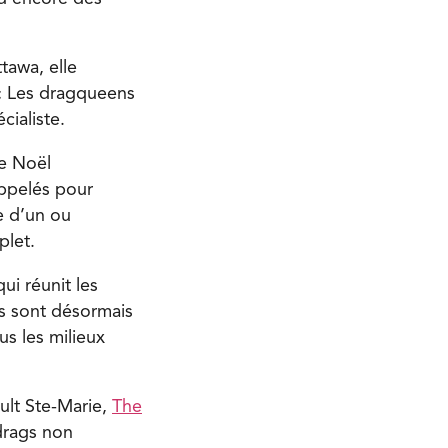
tawa, elle
. « Les dragqueens
cialiste.
de Noël
appelés pour
e d’un ou
plet.
qui réunit les
es sont désormais
us les milieux
ult Ste-Marie,
The
drags non