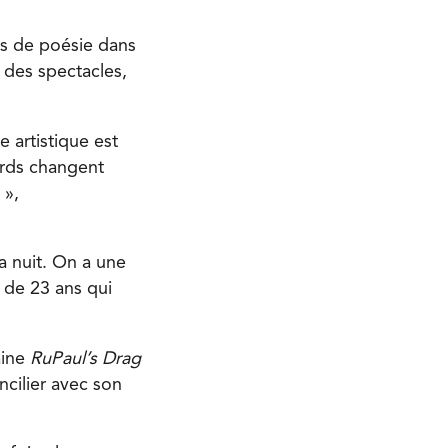
ts de poésie dans
e des spectacles,
 artistique est
gards changent
 »,
a nuit. On a une
e de 23 ans qui
aine
RuPaul
’
s Drag
ncilier avec son