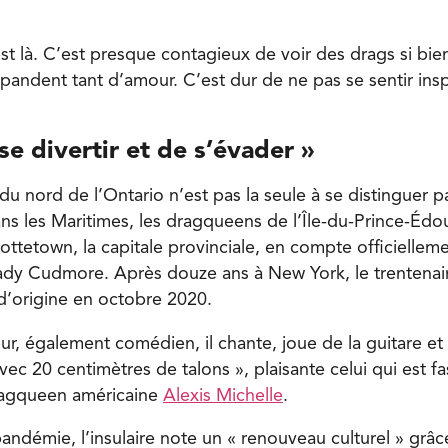
 là. C’est presque contagieux de voir des drags si bien 
épandent tant d’amour. C’est dur de ne pas se sentir inspi
se divertir et de s’é
vader
»
u nord de l’Ontario n’est pas la seule à se distinguer p
ns les Maritimes, les dragqueens de l’Île-du-Prince-Édo
lottetown, la capitale provinciale, en compte officielleme
rady Cudmore. Après douze ans à New York, le trentenai
d’origine en octobre 2020.
r, également comédien, il chante, joue de la guitare et 
c 20 centimètres de talons », plaisante celui qui est fas
dragqueen américaine
Alexis Michelle
.
pandémie, l’insulaire note un « renouveau culturel » grâc