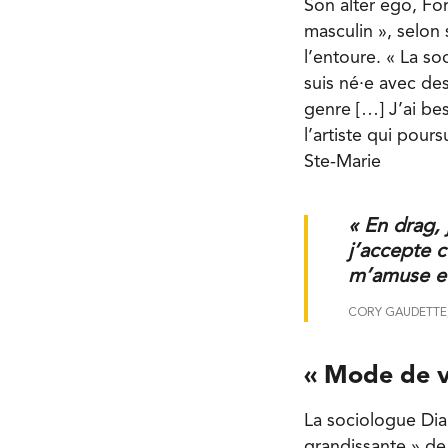
Son alter ego, For
masculin », selon 
l’entoure. « La s
suis né·e avec des
genre […] J’ai bes
l’artiste qui pour
Ste-Marie
« En drag, 
j’accepte ce
m’amuse et
CORY GAUDETTE,
« Mode de vi
La sociologue Dia
grandissante » de 