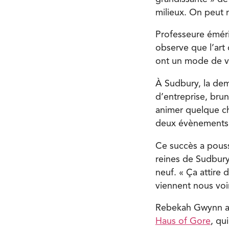
milieux. On peut 
Professeure émérit
observe que l’art 
ont un mode de vie
À Sudbury, la dem
d’entreprise, bru
animer quelque c
deux évènements p
Ce succès a pouss
reines de Sudbury.
neuf. « Ça attire
viennent nous voi
Rebekah Gwynn a ég
Haus of Gore
, qu