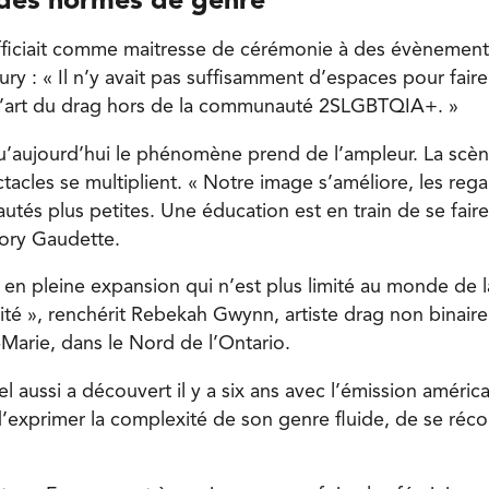
r des normes de genre
officiait comme maitresse de cérémonie à des évènemen
ry : « Il n’y avait pas suffisamment d’espaces pour fair
é l’art du drag hors de la communauté 2SLGBTQIA+. »
qu’aujourd’hui le phénomène prend de l’ampleur. La scène
ctacles se multiplient. « Notre image s’améliore, les re
tés plus petites. Une éducation est en train de se faire
ory Gaudette.
 en pleine expansion qui n’est plus limité au monde de l
lité », renchérit Rebekah Gwynn, artiste drag non binair
-Marie, dans le Nord de l’Ontario.
iel aussi a découvert il y a six ans avec l’émission améric
d’exprimer la complexité de son genre fluide, de se réco