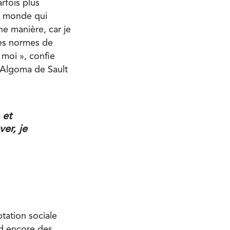
rfois plus
le monde qui
ne manière, car je
ces normes de
 moi », confie
é Algoma de Sault
 et
ver, je
tation sociale
nd encore des