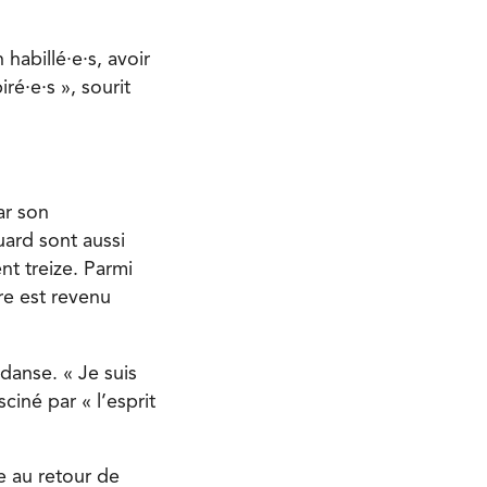
habillé·e·s, avoir
ré·e·s », sourit
ar son
uard sont aussi
nt treize. Parmi
re est revenu
danse. « Je suis
ciné par « l’esprit
e au retour de