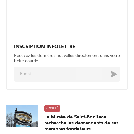
INSCRIPTION INFOLETTRE
Recevez les dernières nouvelles directement dans votre
boite courriel.
E
Envoyer
m
a
i
l
*
SOCIÉTÉ
Le Musée de Saint-Boniface
recherche les descendants de ses
membres fondateurs
Publié le 4 août
SOCIÉTÉ
Retrouver l’inspiration artistique au
parc national du Mont-Riding
Publié le 4 août