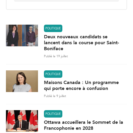
a
i
l
*
POLITIQUE
Deux nouveaux candidats se
lancent dans la course pour Saint-
Boniface
Publié le 19 juillet
POLITIQUE
Maisons Canada : Un programme
qui porte encore à confusion
Publié le 9 juillet
POLITIQUE
Ottawa accueillera le Sommet de la
Francophonie en 2028